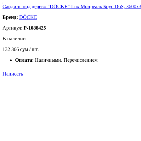
Сайдинг под дерево "DÖCKE" Lux Монреаль Брус D6S, 3600х300
Бренд:
DÖCKE
Артикул:
P-1088425
В наличии
132 366
сум / шт.
Оплата:
Наличными, Перечислением
Написать