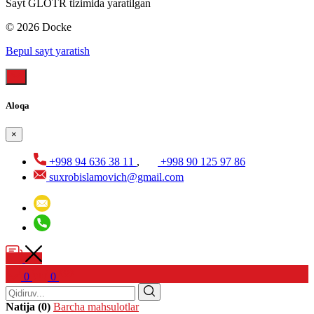
Sayt GLOTR tizimida yaratilgan
© 2026 Docke
Bepul sayt yaratish
Aloqa
×
+998 94 636 38 11
,
+998 90 125 97 86
suxrobislamovich@gmail.com
0
0
Natija (0)
Barcha mahsulotlar