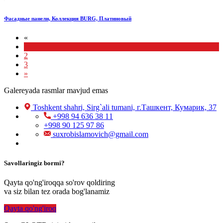
Фасадные панели, Коллекция BURG, Платиновый
«
1
2
3
»
Galereyada rasmlar mavjud emas
Toshkent shahri, Sirg`ali tumani, г.Ташкент, Кумарик, 37
+998 94 636 38 11
+998 90 125 97 86
suxrobislamovich@gmail.com
Savollaringiz bormi?
Qayta qo'ng'iroqqa so'rov qoldiring
va siz bilan tez orada bog'lanamiz
Qayta qo'ng'iroq