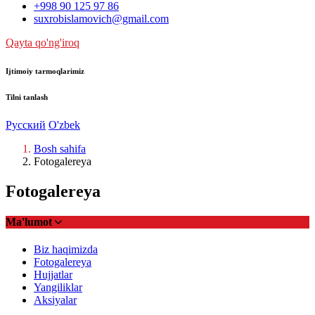
+998 90 125 97 86
suxrobislamovich@gmail.com
Qayta qo'ng'iroq
Ijtimoiy tarmoqlarimiz
Tilni tanlash
Русский
O'zbek
Bosh sahifa
Fotogalereya
Fotogalereya
Ma'lumot
Biz haqimizda
Fotogalereya
Hujjatlar
Yangiliklar
Aksiyalar