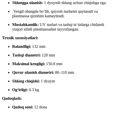
Shlangga ulanish:
1 dyuymli shlang uchun chiqishga ega.
Yengil ohangda boʻlib, quyosh nurlarini qaytaradi va
plastmassa qizishini kamaytiradi.
Mustahkamlik:
UV nurlari va tashqi taʼsirlarga chidamli
yuqori sifatli plastmassadan tayyorlangan.
Texnik xususiyatlari:
Balandligi:
132 mm
Tashqi diametri:
120 mm
Maksimal kengligi:
150.8 mm
Quvur ulanish diametri:
80–110 mm
Shlang chiqishi:
1 dyuym
Ogʻirligi:
0.3 kg
Qadoqlash:
Qadoq soni:
12 dona