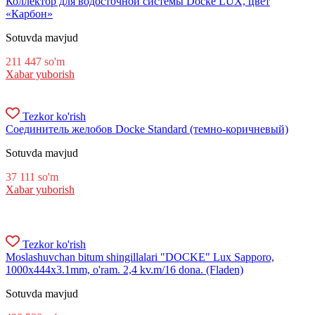
Коллектор для водосточной системы Docke LUX, цвет
«Карбон»
Sotuvda mavjud
211 447
so'm
Xabar yuborish
Tezkor ko'rish
Соединитель желобов Docke Standard (темно-коричневый)
Sotuvda mavjud
37 111
so'm
Xabar yuborish
Tezkor ko'rish
Moslashuvchan bitum shingillalari "DOCKE" Lux Sapporo,
1000x444x3.1mm, o'ram. 2,4 kv.m/16 dona. (Fladen)
Sotuvda mavjud