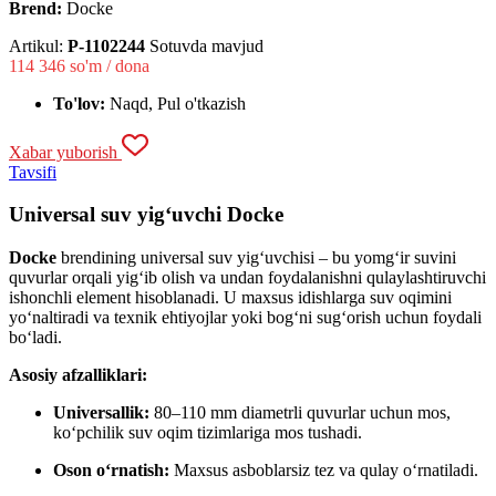
Brend:
Docke
Artikul:
P-1102244
Sotuvda mavjud
114 346
so'm / dona
To'lov:
Naqd, Pul o'tkazish
Xabar yuborish
Tavsifi
Universal suv yigʻuvchi Docke
Docke
brendining universal suv yigʻuvchisi – bu yomgʻir suvini
quvurlar orqali yigʻib olish va undan foydalanishni qulaylashtiruvchi
ishonchli element hisoblanadi. U maxsus idishlarga suv oqimini
yoʻnaltiradi va texnik ehtiyojlar yoki bogʻni sugʻorish uchun foydali
boʻladi.
Asosiy afzalliklari:
Universallik:
80–110 mm diametrli quvurlar uchun mos,
koʻpchilik suv oqim tizimlariga mos tushadi.
Oson oʻrnatish:
Maxsus asboblarsiz tez va qulay oʻrnatiladi.