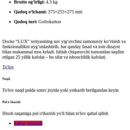
Brutto ogʻirligi:
4.3 kg
Qadoq oʻlchami:
375×255×275 mm
Qadoq turi:
Gofrokarton
Docke “LUX” seriyasining suv yigʻuvchisi zamonaviy ko‘rinish va
funksionallikni uygʻunlashtirib, har qanday fasad va tom dizayni
bilan mukammal mos keladi. Ishlab chiqaruvchi tomonidan taqdim
etilgan 25 yillik kafolat – bu sifat va ishonchlilik kafolati.
To'lov
Naqd
To'lov naqd pulda sotuv joyida yoki yetkazib berilgandan keyin
Pul o'tkazish
Hisob raqamiga pul o'tkazish yo'li bilan to'lov qabul qilish
Xabar yuborish