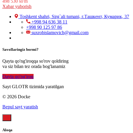
498 530
so'm
Xabar yuborish
Toshkent shahri, Sirg`ali tumani, г.Ташкент, Кумарик, 37
+998 94 636 38 11
+998 90 125 97 86
suxrobislamovich@gmail.com
Savollaringiz bormi?
Qayta qo'ng'iroqqa so'rov qoldiring
va siz bilan tez orada bog'lanamiz
Qayta qo'ng'iroq
Sayt GLOTR tizimida yaratilgan
© 2026 Docke
Bepul sayt yaratish
Aloqa