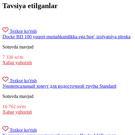
Tavsiya etilganlar
Tezkor ko'rish
Docke BD 100 yuqori mustahkamlikka ega bug‘ izolyatsiya plenka
Sotuvda mavjud
7 336
so'm
Xabar yuborish
Tezkor ko'rish
Универсальный хомут для водосточной трубы Standard
Sotuvda mavjud
16 762
so'm
Xabar yuborish
Tezkor ko'rish