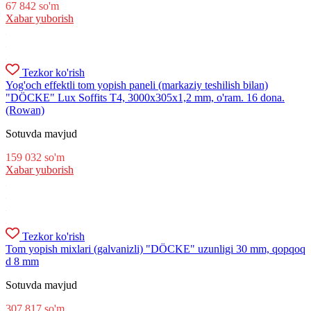
67 842
so'm
Xabar yuborish
Tezkor ko'rish
Yog'och effektli tom yopish paneli (markaziy teshilish bilan)
"DÖCKE" Lux Soffits T4, 3000x305x1,2 mm, o'ram. 16 dona.
(Rowan)
Sotuvda mavjud
159 032
so'm
Xabar yuborish
Tezkor ko'rish
Tom yopish mixlari (galvanizli) "DÖCKE" uzunligi 30 mm, qopqoq
d 8 mm
Sotuvda mavjud
307 817
so'm