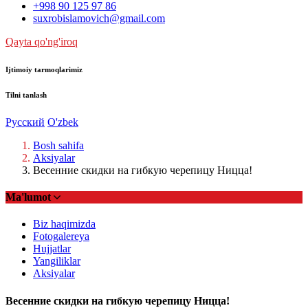
+998 90 125 97 86
suxrobislamovich@gmail.com
Qayta qo'ng'iroq
Ijtimoiy tarmoqlarimiz
Tilni tanlash
Русский
O'zbek
Bosh sahifa
Aksiyalar
Весенние скидки на гибкую черепицу Ницца!
Ma'lumot
Biz haqimizda
Fotogalereya
Hujjatlar
Yangiliklar
Aksiyalar
Весенние скидки на гибкую черепицу Ницца!