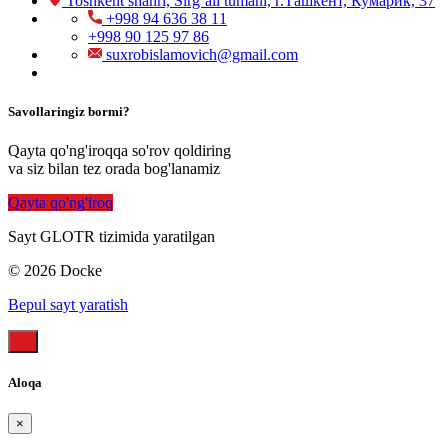
Toshkent shahri, Sirg`ali tumani, г.Ташкент, Кумарик, 37
+998 94 636 38 11
+998 90 125 97 86
suxrobislamovich@gmail.com
Savollaringiz bormi?
Qayta qo'ng'iroqqa so'rov qoldiring
va siz bilan tez orada bog'lanamiz
Qayta qo'ng'iroq
Sayt GLOTR tizimida yaratilgan
© 2026 Docke
Bepul sayt yaratish
Aloqa
×