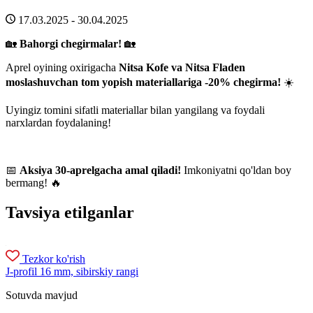
17.03.2025 - 30.04.2025
🏡
Bahorgi chegirmalar!
🏡
Aprel oyining oxirigacha
Nitsa Kofe va Nitsa Fladen
moslashuvchan tom yopish materiallariga -20% chegirma!
☀️
Uyingiz tomini sifatli materiallar bilan yangilang va foydali
narxlardan foydalaning!
📅
Aksiya 30-aprelgacha amal qiladi!
Imkoniyatni qo'ldan boy
bermang! 🔥
Tavsiya etilganlar
Tezkor ko'rish
J-profil 16 mm, sibirskiy rangi
Sotuvda mavjud