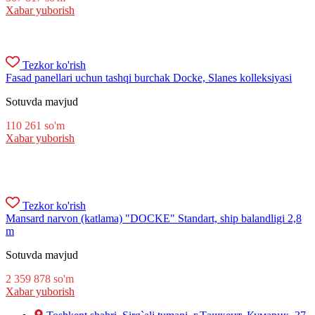
Xabar yuborish
Tezkor ko'rish
Fasad panellari uchun tashqi burchak Docke, Slanes kolleksiyasi
Sotuvda mavjud
110 261
so'm
Xabar yuborish
Tezkor ko'rish
Mansard narvon (katlama) "DOCKE" Standart, ship balandligi 2,8
m
Sotuvda mavjud
2 359 878
so'm
Xabar yuborish