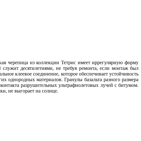
кая черепица из коллекции Тетрис имеет иррегулярную форму
d служит десятилетиями, не требуя ремонта, если монтаж был
альное клеевое соединение, которое обеспечивает устойчивость
гих однородных материалов. Гранулы базальта разного размера
 контакта разрушительных ультрафиолетовых лучей с битумом.
и, не выгорает на солнце.