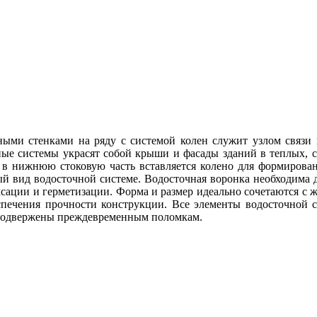
и стенками на ряду с системой колен служит узлом связи м
ые системы украсят собой крыши и фасады зданий в теплых, с
 а в нижнюю стоковую часть вставляется колено для формирова
ый вид водосточной системе. Водосточная воронка необходима д
иксации и герметизации. Форма и размер идеально сочетаются 
спечения прочности конструкции. Все элементы водосточной 
 подвержены преждевременным поломкам.