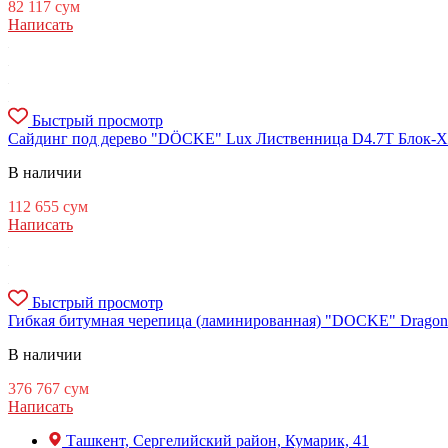
82 117
сум
Написать
Быстрый просмотр
Сайдинг под дерево "DÖCKE" Lux Лиственница D4.7T Блок-Хаус
В наличии
112 655
сум
Написать
Быстрый просмотр
Гибкая битумная черепица (ламинированная) "DOCKE" Dragon Sta
В наличии
376 767
сум
Написать
Ташкент, Сергелийский район, Кумарик, 41