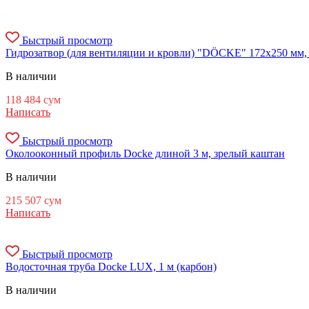
Быстрый просмотр
Гидрозатвор (для вентиляции и кровли) "DÖCKE" 172x250 мм, 
В наличии
118 484
сум
Написать
Быстрый просмотр
Околооконный профиль Docke длиной 3 м, зрелый каштан
В наличии
215 507
сум
Написать
Быстрый просмотр
Водосточная труба Docke LUX, 1 м (карбон)
В наличии