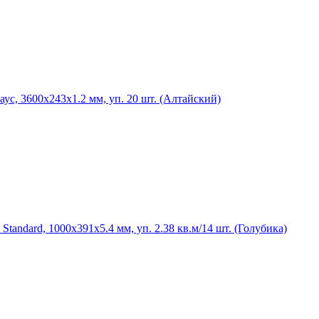
, 3600х243х1.2 мм, уп. 20 шт. (Алтайский)
ndard, 1000х391х5.4 мм, уп. 2.38 кв.м/14 шт. (Голубика)