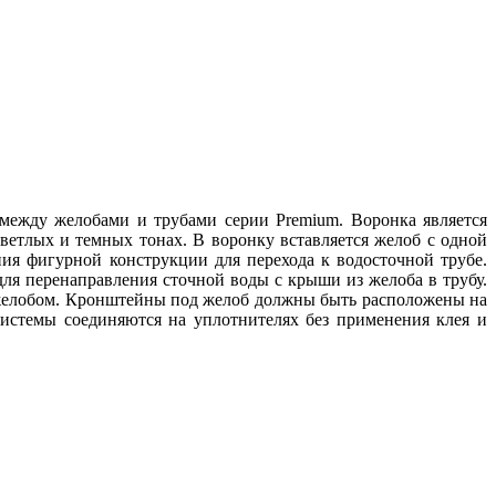
ежду желобами и трубами серии Premium. Воронка является
ветлых и темных тонах. В воронку вставляется желоб с одной
ния фигурной конструкции для перехода к водосточной трубе.
ля перенаправления сточной воды с крыши из желоба в трубу.
с желобом. Кронштейны под желоб должны быть расположены на
системы соединяются на уплотнителях без применения клея и