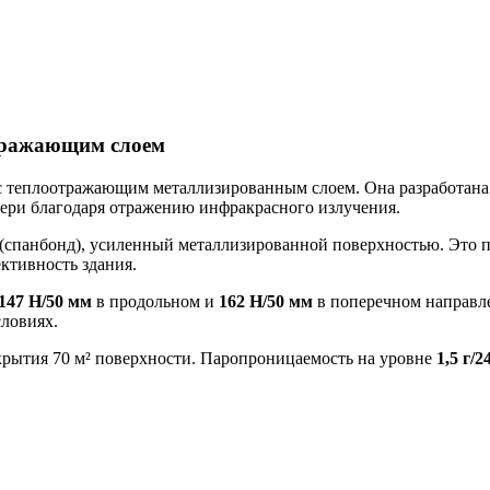
отражающим слоем
 теплоотражающим металлизированным слоем. Она разработана д
ери благодаря отражению инфракрасного излучения.
(спанбонд), усиленный металлизированной поверхностью. Это 
ктивность здания.
147 Н/50 мм
в продольном и
162 Н/50 мм
в поперечном направл
ловиях.
крытия 70 м² поверхности. Паропроницаемость на уровне
1,5 г/2