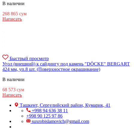
В наличии
268 865
сум
Написать
Быстрый просмотр
Угол (внешний) к сайдингу под камень "DÖCKE" BERGART
424 мм, уп.8 шт. (Поверхностное окрашивание)
В наличии
68 573
сум
Написать
Ташкент, Сергелийский район, Кумарик, 41
+998 94 636 38 11
+998 90 125 97 86
suxrobislamovich@gmail.com