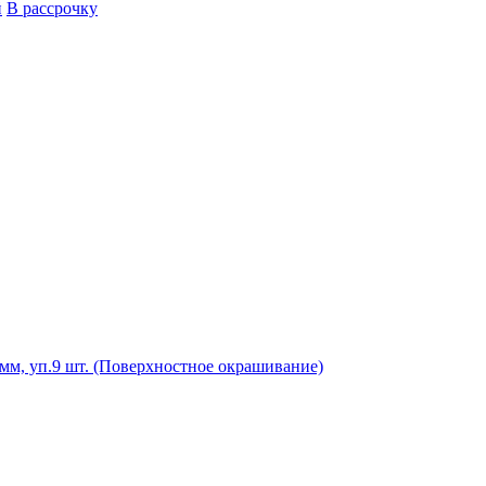
й
В рассрочку
м, уп.9 шт. (Поверхностное окрашивание)